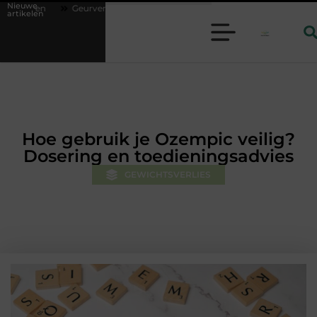
Nieuwe
preider en lavendelolie: een perfecte combinatie voor een aangename sfee
artikelen
Hoe gebruik je Ozempic veilig?
Dosering en toedieningsadvies
GEWICHTSVERLIES