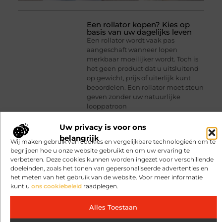
Een rollator kopen? Kies op
basis van uw dagelijks leven
Een rollator wordt vaak pas
aangeschaft wanneer lopen
merkbaar moeilijker wordt. Toch is
het geen product dat u uitsluitend
op gewicht, prijs of uiterlijk kunt
beoordelen. Een rollator moet steun
geven zonder uw natuurlijke
looppatroon
Uw privacy is voor ons
belangrijk
Wij maken gebruik van cookies en vergelijkbare technologieën om te
begrijpen hoe u onze website gebruikt en om uw ervaring te
verbeteren. Deze cookies kunnen worden ingezet voor verschillende
doeleinden, zoals het tonen van gepersonaliseerde advertenties en
het meten van het gebruik van de website. Voor meer informatie
kunt u
ons cookiebeleid
raadplegen.
Alles Toestaan
Geurverspreider en
lavendelolie: een perfecte