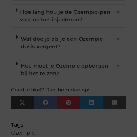
Hoe lang hou je de Ozempic-pen
▼
vast na het injecteren?
Wat doe je als je een Ozempic-
▼
dosis vergeet?
Hoe moet je Ozempic opbergen
▼
bij het reizen?
Goed artikel? Deel hem dan op:
X
Facebook
Pinterest
LinkedIn
Email
(Twitter)
Tags:
Ozempic