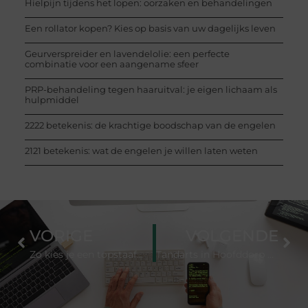
Hielpijn tijdens het lopen: oorzaken en behandelingen
Een rollator kopen? Kies op basis van uw dagelijks leven
Geurverspreider en lavendelolie: een perfecte
combinatie voor een aangename sfeer
PRP-behandeling tegen haaruitval: je eigen lichaam als
hulpmiddel
2222 betekenis: de krachtige boodschap van de engelen
2121 betekenis: wat de engelen je willen laten weten
VORIGE
VOLGENDE
Zo kies je een topstaafmixer: praktische tips, criteria en aanraders
Tandarts in Hoofddorp Persoonlijke zorg bij Tandartspraktijk Raadhuisplein