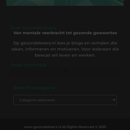
Over Gezonde Koers
Van mentale veerkracht tot gezonde gewoontes
Op gezondekoers.nl lees je blogs en verhalen die
raken, informeren en motiveren. Voor iedereen die
bewust wil leven en werken.
Onze informatie
Backlink Kopen: De Complete Gids om Slim te Investeren in SEO-Succes
Geld Verdienen op Internet: Ontdek Hoe Jij Online Inkomsten Kunt Opbouwen
Bericht categorie
www.gezondekoers.nl.
All Rights Reserved © 2025