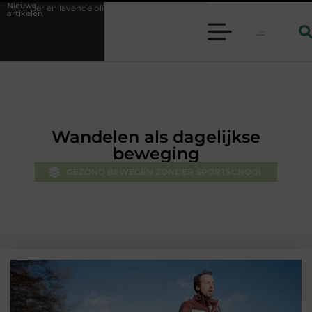
Nieuwe
e: een perfecte combinatie voor een aangename sfeer
PRP-behandeling
artikelen
Wandelen als dagelijkse
beweging
GEZOND BEWEGEN ZONDER SPORTSCHOOL