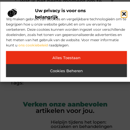
Wat is het beste moment om te
▼
wandelen?
Uw privacy is voor ons
belangrijk
Wij maken gebruik van cookies en vergelijkbare technologieën om te
begrijpen hoe u onze website gebruikt en om uw ervaring te
Moet ik snel wandelen of kan ik
▼
verbeteren. Deze cookies kunnen worden ingezet voor verschillende
rustig lopen?
doeleinden, zoals het tonen van gepersonaliseerde advertenties en
het meten van het gebruik van de website. Voor meer informatie
kunt u
ons cookiebeleid
raadplegen.
Goed artikel? Deel hem dan op:
Alles Toestaan
X
Facebook
Pinterest
LinkedIn
Email
(Twitter)
Cookies Beheren
Tags:
Verken onze aanbevolen
artikelen voor jou.
Hielpijn tijdens het lopen:
oorzaken en behandelingen