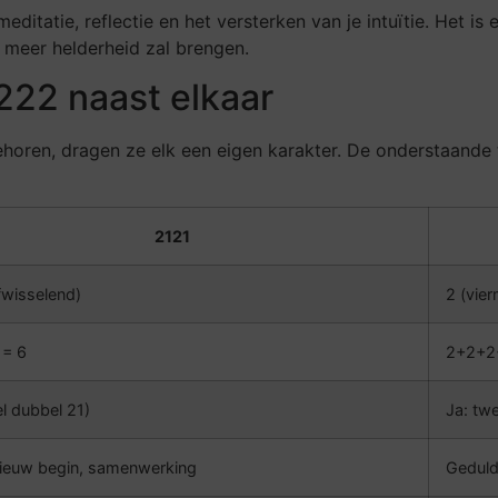
meditatie, reflectie en het versterken van je intuïtie. Het i
g meer helderheid zal brengen.
2222 naast elkaar
horen, dragen ze elk een eigen karakter. De onderstaande t
2121
fwisselend)
2 (vier
 = 6
2+2+2
l dubbel 21)
Ja: tw
nieuw begin, samenwerking
Geduld