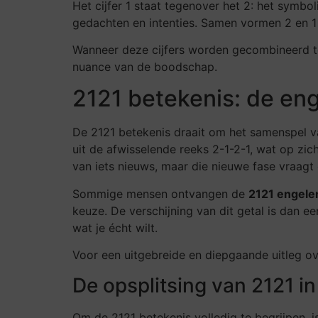
Het cijfer 1 staat tegenover het 2: het symbo
gedachten en intenties. Samen vormen 2 en 1
Wanneer deze cijfers worden gecombineerd to
nuance van de boodschap.
2121 betekenis: de en
De 2121 betekenis draait om het samenspel va
uit de afwisselende reeks 2-1-2-1, wat op zic
van iets nieuws, maar die nieuwe fase vraag
Sommige mensen ontvangen de
2121 engele
keuze. De verschijning van dit getal is dan ee
wat je écht wilt.
Voor een uitgebreide en diepgaande uitleg ove
De opsplitsing van 2121 in
Om de 2121 betekenis volledig te begrijpen, is 