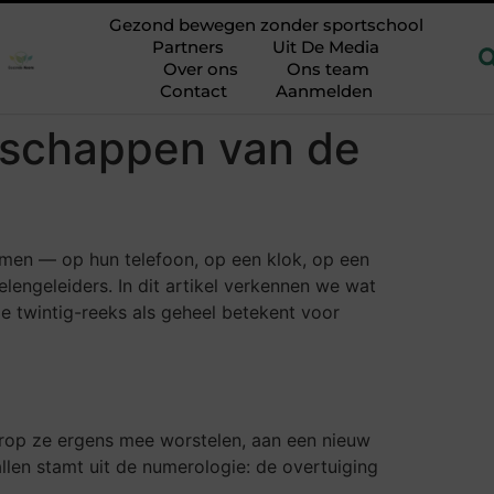
andeling tegen haaruitval: je eigen lichaam als hulpmiddel
22
Gezond bewegen zonder sportschool
Partners
Uit De Media
Over ons
Ons team
Contact
Aanmelden
dschappen van de
men — op hun telefoon, op een klok, op een
lengeleiders. In dit artikel verkennen we wat
de twintig-reeks als geheel betekent voor
rop ze ergens mee worstelen, aan een nieuw
len stamt uit de numerologie: de overtuiging