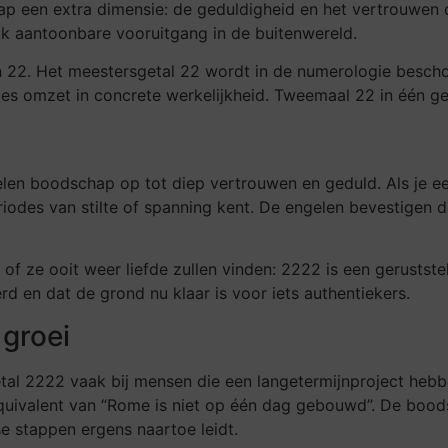
 een extra dimensie: de geduldigheid en het vertrouwen die
ook aantoonbare vooruitgang in de buitenwereld.
n 22. Het meestersgetal 22 wordt in de numerologie beschou
s omzet in concrete werkelijkheid. Tweemaal 22 in één get
elen boodschap op tot diep vertrouwen en geduld. Als je e
 periodes van stilte of spanning kent. De engelen bevestigen
 of ze ooit weer liefde zullen vinden: 2222 is een gerustst
rd en dat de grond nu klaar is voor iets authentiekers.
 groei
etal 2222 vaak bij mensen die een langetermijnproject heb
 equivalent van “Rome is niet op één dag gebouwd”. De boo
e stappen ergens naartoe leidt.