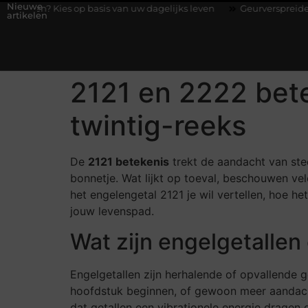
Nieuwe
s op basis van uw dagelijks leven
Geurverspreider en lavendelo
artikelen
2121 en 2222 bet
twintig-reeks
De
2121 betekenis
trekt de aandacht van ste
bonnetje. Wat lijkt op toeval, beschouwen ve
het engelengetal 2121 je wil vertellen, hoe h
jouw levenspad.
Wat zijn engelgetalle
Engelgetallen zijn herhalende of opvallend
hoofdstuk beginnen, of gewoon meer aandacht
dat getallen een vibrationele energie dragen 