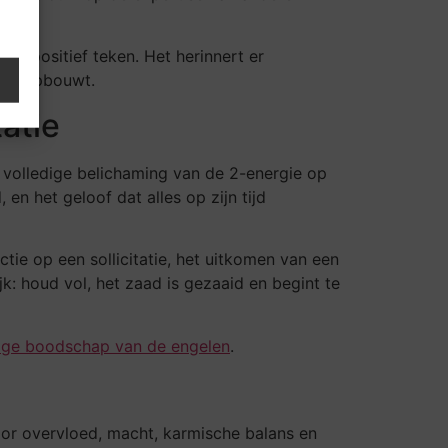
en positief teken. Het herinnert er
e je opbouwt.
atie
 volledige belichaming van de 2-energie op
en het geloof dat alles op zijn tijd
tie op een sollicitatie, het uitkomen van een
k: houd vol, het zaad is gezaaid en begint te
tige boodschap van de engelen
.
oor overvloed, macht, karmische balans en