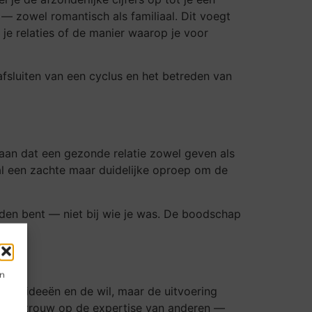
 — zowel romantisch als familiaal. Dit voegt
je relaties of de manier waarop je voor
 afsluiten van een cyclus en het betreden van
eraan dat een gezonde relatie zowel geven als
getal een zachte maar duidelijke oproep om de
rden bent — niet bij wie je was. De boodschap
en
t de ideeën en de wil, maar de uitvoering
en vertrouw op de expertise van anderen —