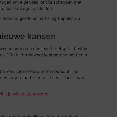
rmogen om eigen realiteit te scheppen met
, tussen volgen en leiden.
ifieke volgorde en herhaling bepalen de
 nieuwe kansen
en in anderen én in jezelf. Het getal bestaat
an 2121 luidt ruwweg: je staat aan het begin
ie, een carrièrestap of een persoonlijke
 jouw hogere pad — mits je eerlijk bent over
len je willen laten weten
.
l je de afzonderlijke cijfers op tot je één