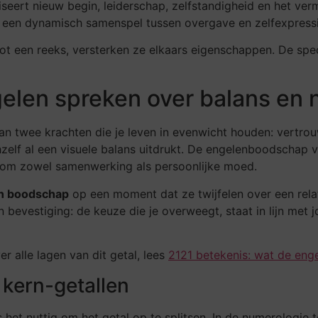
liseert nieuw begin, leiderschap, zelfstandigheid en het ve
 een dynamisch samenspel tussen overgave en zelfexpressie
t een reeks, versterken ze elkaars eigenschappen. De spec
gelen spreken over balans en
n twee krachten die je leven in evenwicht houden: vertrouw
hzelf al een visuele balans uitdrukt. De engelenboodschap v
t om zowel samenwerking als persoonlijke moed.
n boodschap
op een moment dat ze twijfelen over een relat
n bevestiging: de keuze die je overweegt, staat in lijn met
r alle lagen van dit getal, lees
2121 betekenis: wat de enge
 kern-getallen
het nuttig om het getal op te splitsen. In de numerologie te