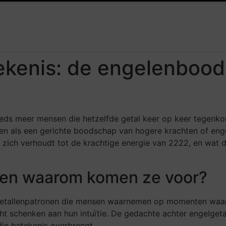
lie: een perfecte combinatie voor een aangename sfeer
PRP-beh
ekenis: de engelenboo
eds meer mensen die hetzelfde getal keer op keer tegenko
len als een gerichte boodschap van hogere krachten of enge
et zich verhoudt tot de krachtige energie van 2222, en wat 
n en waarom komen ze voor?
e getallenpatronen die mensen waarnemen op momenten waa
 schenken aan hun intuïtie. De gedachte achter engelgetal
die betekenis overbrengt.