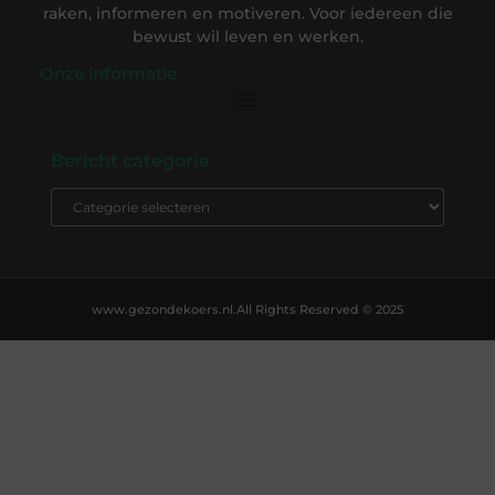
raken, informeren en motiveren. Voor iedereen die
bewust wil leven en werken.
Onze informatie
Backlink Kopen: De Complete Gids om Slim te Investeren in SEO-Succes
Geld Verdienen op Internet: Ontdek Hoe Jij Online Inkomsten Kunt Opbouwen
Bericht categorie
www.gezondekoers.nl.
All Rights Reserved © 2025