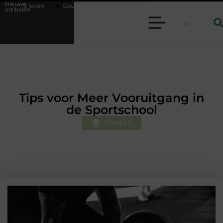
Nieuwe
Geurverspreider en lavendelolie: een perfecte combinatie voor een aangen
artikelen
Tips voor Meer Vooruitgang in
de Sportschool
FITNESS