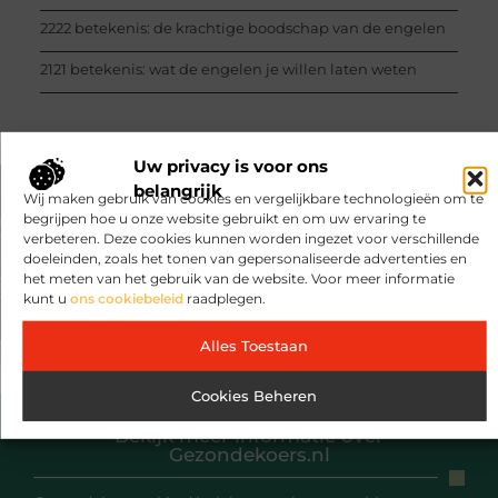
2222 betekenis: de krachtige boodschap van de engelen
2121 betekenis: wat de engelen je willen laten weten
Uw privacy is voor ons
belangrijk
Wij maken gebruik van cookies en vergelijkbare technologieën om te
VORIGE
VOLGENDE
begrijpen hoe u onze website gebruikt en om uw ervaring te
Ontdek de ultieme BBQ-ervaring met Beimer's keukengerei selectie
Tips voor inclusief ondernemen
verbeteren. Deze cookies kunnen worden ingezet voor verschillende
doeleinden, zoals het tonen van gepersonaliseerde advertenties en
het meten van het gebruik van de website. Voor meer informatie
kunt u
ons cookiebeleid
raadplegen.
Alles Toestaan
Cookies Beheren
Bekijk meer informatie over
Gezondekoers.nl