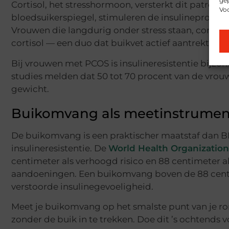
gep
Cortisol, het stresshormoon, versterkt dit patro
Vo
bloedsuikerspiegel, stimuleren de insulineprodu
Vrouwen die langdurig onder stress staan, combi
cortisol — een duo dat buikvet actief aantrekt.
Bij vrouwen met PCOS is insulineresistentie bijzo
studies melden dat 50 tot 70 procent van de vrou
gewicht.
Buikomvang als meetinstrument 
De buikomvang is een praktischer maatstaf dan BMI
insulineresistentie. De
World Health Organization
centimeter als verhoogd risico en 88 centimeter a
aandoeningen. Een buikomvang boven de 88 centim
verstoorde insulinegevoeligheid.
Meet je buikomvang op het smalste punt van je r
zonder de buik in te trekken. Doe dit ’s ochtends