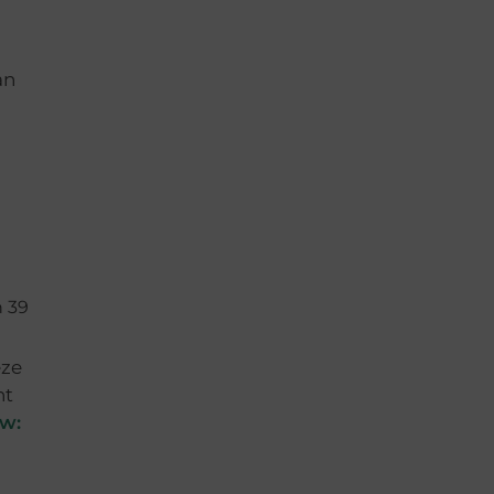
an
n 39
eze
ht
w: