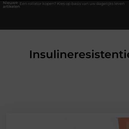
Nieuwe
 rollator kopen? Kies op basis van uw dagelijks leven
Geurversp
artikelen
Insulineresistent