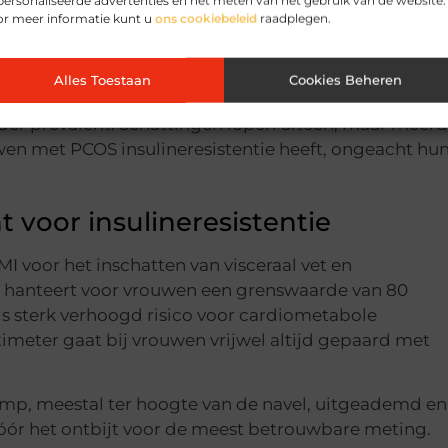
ersonaliseerde advertenties en het meten van het gebruik van de website.
on. Chronisch verhoogde cortisolwaarden verhogen de
or meer informatie kunt u
ons cookiebeleid
raadplegen.
ctie en bevorderen vetopslag rondom de organen.
neren daarmee dikwijls verhoogde insuline én verho
Alles Toestaan
Cookies Beheren
nder prevalent. Schattingen lopen uiteen, maar meer
wen met PCOS insulineresistentie heeft, ongeacht hu
voor insulineresistentie
 voor het inschatten van visceraal vet en
hanteert voor vrouwen een grenswaarde van 80
ls sterk verhoogd risico voor cardiometabole
eter gaat bij vrouwen vrijwel altijd gepaard met
omp, meestal ter hoogte van de navel, uitgeademd en
 vóór het ontbijt voor de meest betrouwbare meting.