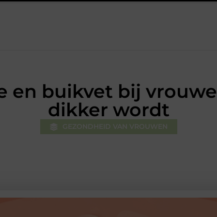
reider en lavendelolie: een perfecte combinatie voor een aangename
ie en buikvet bij vrouw
dikker wordt
GEZONDHEID VAN VROUWEN