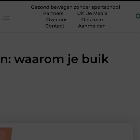
 sfeer
PRP-behandeling tegen haaruitval: je eigen lichaam al
Gezond bewegen zonder sportschool
Partners
Uit De Media
Over ons
Ons team
Contact
Aanmelden
en: waarom je buik