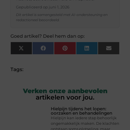
Gepubliceerd op
juni 1, 2026
Dit artikel is samengesteld met AI-ondersteuning en
redactioneel beoordeeld.
Goed artikel? Deel hem dan op:
X
Facebook
Pinterest
LinkedIn
Email
(Twitter)
Tags:
Verken onze aanbevolen
artikelen voor jou.
Hielpijn tijdens het lopen:
oorzaken en behandelingen
Hielpijn kan iedere stap behoorlijk
ongemakkelijk maken. De klachten
ontstaan soms plotseling, maar