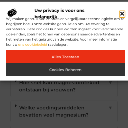
Uw privacy is voor ons
Veelgestelde vragen
belangrijk
Wij maken gebruik van cookies en vergelijkbare technologieën om te
begrijpen hoe u onze website gebruikt en om uw ervaring te
verbeteren. Deze cookies kunnen worden ingezet voor verschillende
Waarom hebben vrouwen vaker
▼
doeleinden, zoals het tonen van gepersonaliseerde advertenties en
magnesiumtekort dan mannen?
het meten van het gebruik van de website. Voor meer informatie
kunt u
ons cookiebeleid
raadplegen.
Kunnen medicijnen een
▼
Alles Toestaan
magnesiumtekort veroorzaken?
Cookies Beheren
Hoe snel kan magnesiumtekort
▼
ontstaan bij vrouwen?
Welke voedingsmiddelen
▼
bevatten veel magnesium?