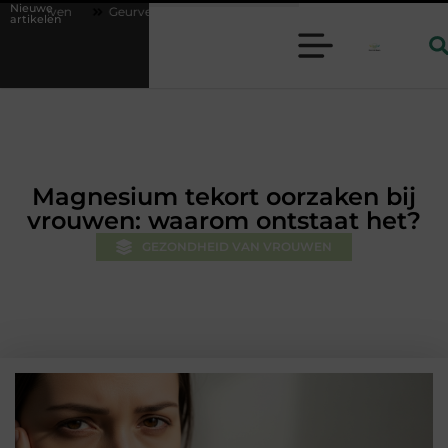
Nieuwe
reider en lavendelolie: een perfecte combinatie voor een aangename sfeer
artikelen
Magnesium tekort oorzaken bij
vrouwen: waarom ontstaat het?
GEZONDHEID VAN VROUWEN