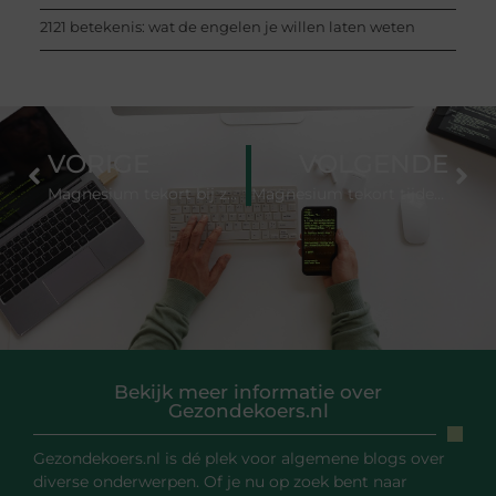
2121 betekenis: wat de engelen je willen laten weten
VORIGE
VOLGENDE
Magnesium tekort bij zwangerschap: risico’s en aanbevolen inname
Magnesium tekort tijdens de overgang: symptomen en aanpak
Bekijk meer informatie over
Gezondekoers.nl
Gezondekoers.nl is dé plek voor algemene blogs over
diverse onderwerpen. Of je nu op zoek bent naar