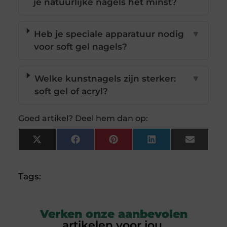
je natuurlijke nagels het minst?
Heb je speciale apparatuur nodig
▼
voor soft gel nagels?
Welke kunstnagels zijn sterker:
▼
soft gel of acryl?
Goed artikel? Deel hem dan op:
X
Facebook
Pinterest
LinkedIn
Email
(Twitter)
Tags:
Verken onze aanbevolen
artikelen voor jou.