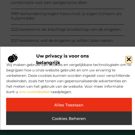
combinatie voor een aangename sfeer
PRP-behandeling tegen haaruitval: je eigen lichaam als
hulpmiddel
2222 betekenis: de krachtige boodschap van de engelen
2121 betekenis: wat de engelen je willen laten weten
Uw privacy is voor ons
belangrijk
Wij maken gebruik van cookies en vergelijkbare technologieën om te
begrijpen hoe u onze website gebruikt en om uw ervaring te
verbeteren. Deze cookies kunnen worden ingezet voor verschillende
VORIGE
VOLGENDE
doeleinden, zoals het tonen van gepersonaliseerde advertenties en
De voordelen van de speelgoedkist
GEOBSEDEERD DOOR RONDE SPIEGELS IN DE BADKAMER!
het meten van het gebruik van de website. Voor meer informatie
kunt u
ons cookiebeleid
raadplegen.
Alles Toestaan
Cookies Beheren