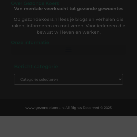
Over Gezonde Koers
Van mentale veerkracht tot gezonde gewoontes
Op gezondekoers.nl lees je blogs en verhalen die
raken, informeren en motiveren. Voor iedereen die
bewust wil leven en werken.
Onze informatie
Backlink Kopen: De Complete Gids om Slim te Investeren in SEO-Succes
Geld Verdienen op Internet: Ontdek Hoe Jij Online Inkomsten Kunt Opbouwen
Bericht categorie
www.gezondekoers.nl.
All Rights Reserved © 2025