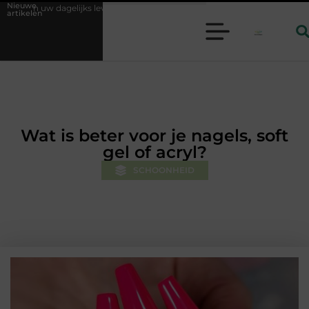
Nieuwe
s leven
Geurverspreider en lavendelolie: een perfecte combinatie vo
artikelen
Wat is beter voor je nagels, soft
gel of acryl?
SCHOONHEID