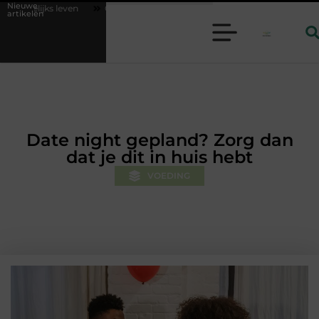
Nieuwe
Geurverspreider en lavendelolie: een perfecte combinatie voor een aang
artikelen
Date night gepland? Zorg dan
dat je dit in huis hebt
VOEDING