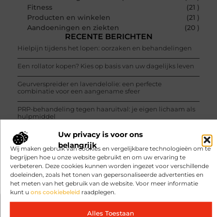
Fitness
(21 )
Producten en winkelen
(21 )
Aandoeningen en ziekten
(20 )
RECENTE BERICHTEN
Hielpijn tijdens het lopen: oorzaken en behandelingen
Een rollator kopen? Kies op basis van uw dagelijks leven
Geurverspreider en lavendelolie: een perfecte
combinatie voor een aangename sfeer
PRP-behandeling tegen haaruitval: je eigen lichaam als
hulpmiddel
Uw privacy is voor ons
2222 betekenis: de krachtige boodschap van de engelen
belangrijk
Wij maken gebruik van cookies en vergelijkbare technologieën om te
2121 betekenis: wat de engelen je willen laten weten
begrijpen hoe u onze website gebruikt en om uw ervaring te
verbeteren. Deze cookies kunnen worden ingezet voor verschillende
doeleinden, zoals het tonen van gepersonaliseerde advertenties en
het meten van het gebruik van de website. Voor meer informatie
kunt u
ons cookiebeleid
raadplegen.
VORIGE
VOLGENDE
Alles Toestaan