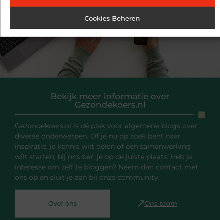
Beef Tallow met vernieuwde relevantie voor huid en keuken
Zo kies je een topstaafmixer: praktische tips, criteria en aanraders
Cookies Beheren
Bekijk meer informatie over
Gezondekoers.nl
Gezondekoers.nl is dé plek voor algemene blogs over
diverse onderwerpen. Of je nu op zoek bent naar
inspiratie, je kennis wilt delen of een samenwerking
wilt starten, bij ons ben je op de juiste plaats. Heb je
interesse om zelf te bloggen? Neem dan contact met
ons op en sluit je aan bij onze community.
Over ons
Ons team