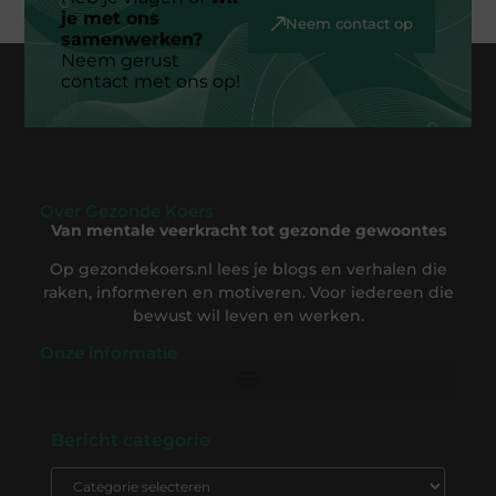
je met ons
Neem contact op
samenwerken?
Neem gerust
contact met ons op!
Over Gezonde Koers
Van mentale veerkracht tot gezonde gewoontes
Op gezondekoers.nl lees je blogs en verhalen die
raken, informeren en motiveren. Voor iedereen die
bewust wil leven en werken.
Onze informatie
Backlink Kopen: De Complete Gids om Slim te Investeren in SEO-Succes
Geld Verdienen op Internet: Ontdek Hoe Jij Online Inkomsten Kunt Opbouwen
Bericht categorie