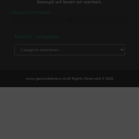
bewust wil leven en werken.
Onze informatie
Backlink Kopen: De Complete Gids om Slim te Investeren in SEO-Succes
Geld Verdienen op Internet: Ontdek Hoe Jij Online Inkomsten Kunt Opbouwen
Bericht categorie
www.gezondekoers.nl.
All Rights Reserved © 2025