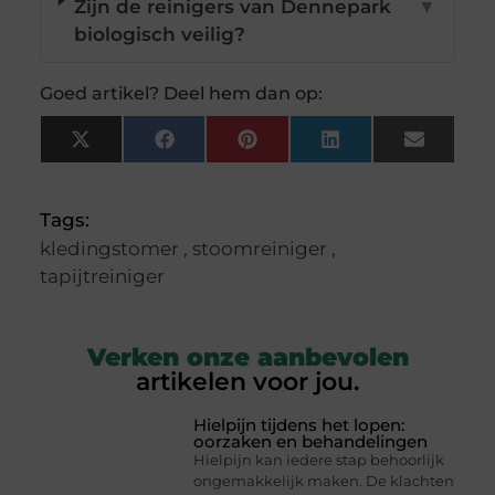
Zijn de reinigers van Dennepark
▼
biologisch veilig?
Goed artikel? Deel hem dan op:
X
Facebook
Pinterest
LinkedIn
Email
(Twitter)
Tags:
kledingstomer
,
stoomreiniger
,
tapijtreiniger
Verken onze aanbevolen
artikelen voor jou.
Hielpijn tijdens het lopen:
oorzaken en behandelingen
Hielpijn kan iedere stap behoorlijk
ongemakkelijk maken. De klachten