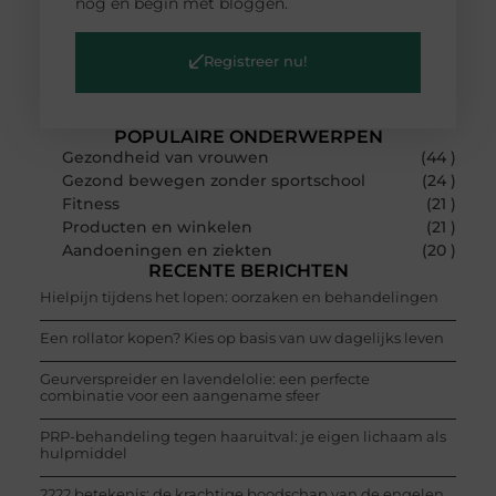
nog en begin met bloggen.
Registreer nu!
POPULAIRE ONDERWERPEN
Gezondheid van vrouwen
(44 )
Gezond bewegen zonder sportschool
(24 )
Fitness
(21 )
Producten en winkelen
(21 )
Aandoeningen en ziekten
(20 )
RECENTE BERICHTEN
Hielpijn tijdens het lopen: oorzaken en behandelingen
Een rollator kopen? Kies op basis van uw dagelijks leven
Geurverspreider en lavendelolie: een perfecte
combinatie voor een aangename sfeer
PRP-behandeling tegen haaruitval: je eigen lichaam als
hulpmiddel
2222 betekenis: de krachtige boodschap van de engelen