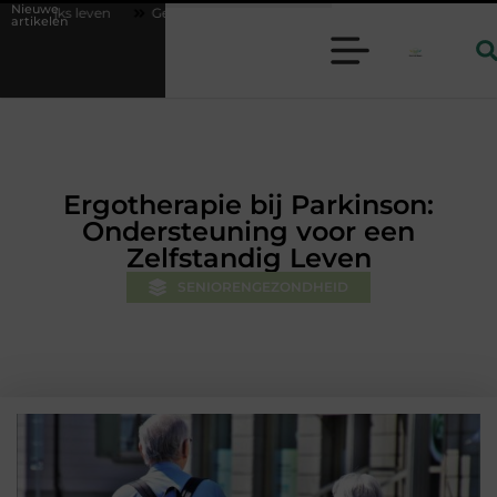
Nieuwe
Geurverspreider en lavendelolie: een perfecte combinatie voor een aange
artikelen
Ergotherapie bij Parkinson:
Ondersteuning voor een
Zelfstandig Leven
SENIORENGEZONDHEID