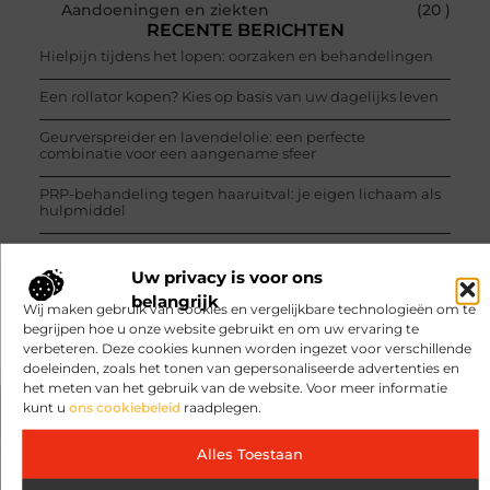
Aandoeningen en ziekten
(20 )
RECENTE BERICHTEN
Hielpijn tijdens het lopen: oorzaken en behandelingen
Een rollator kopen? Kies op basis van uw dagelijks leven
Geurverspreider en lavendelolie: een perfecte
combinatie voor een aangename sfeer
PRP-behandeling tegen haaruitval: je eigen lichaam als
hulpmiddel
2222 betekenis: de krachtige boodschap van de engelen
Uw privacy is voor ons
2121 betekenis: wat de engelen je willen laten weten
belangrijk
Wij maken gebruik van cookies en vergelijkbare technologieën om te
begrijpen hoe u onze website gebruikt en om uw ervaring te
verbeteren. Deze cookies kunnen worden ingezet voor verschillende
doeleinden, zoals het tonen van gepersonaliseerde advertenties en
het meten van het gebruik van de website. Voor meer informatie
kunt u
ons cookiebeleid
raadplegen.
VORIGE
VOLGENDE
Alles Toestaan
IV Drip Vitamine-Infusen: Een Directe Boost
Op zoek naar een Huisarts in Tilburg: Waar moet je op letten?