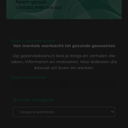
Neem gerust
contact met ons op!
Over Gezonde Koers
Van mentale veerkracht tot gezonde gewoontes
Op gezondekoers.nl lees je blogs en verhalen die
raken, informeren en motiveren. Voor iedereen die
bewust wil leven en werken.
Onze informatie
Backlink Kopen: De Complete Gids om Slim te Investeren in SEO-Succes
Geld Verdienen op Internet: Ontdek Hoe Jij Online Inkomsten Kunt Opbouwen
Bericht categorie