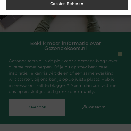
Cookies Beheren
Bekijk meer informatie over
Gezondekoers.nl
Gezondekoers.nl is dé plek voor algemene blogs over
diverse onderwerpen. Of je nu op zoek bent naar
inspiratie, je kennis wilt delen of een samenwerking
wilt starten, bij ons ben je op de juiste plaats. Heb je
interesse om zelf te bloggen? Neem dan contact met
ons op en sluit je aan bij onze community.
Over ons
Ons team