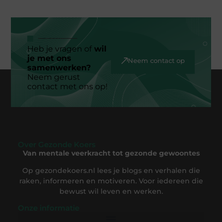
Heb je vragen of
wil
je met ons
Neem contact op
samenwerken?
Neem gerust
contact met ons op!
Over Gezonde Koers
Van mentale veerkracht tot gezonde gewoontes
Op gezondekoers.nl lees je blogs en verhalen die
raken, informeren en motiveren. Voor iedereen die
bewust wil leven en werken.
Onze informatie