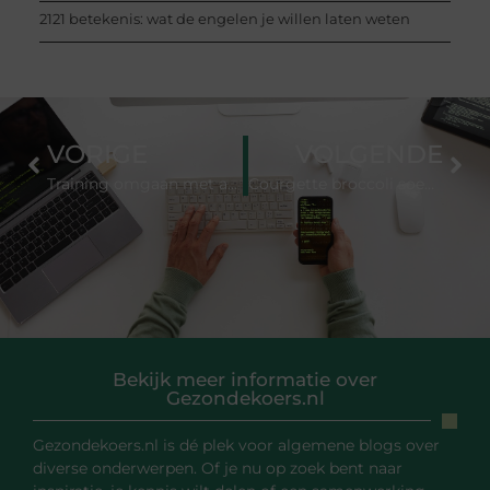
2121 betekenis: wat de engelen je willen laten weten
VORIGE
VOLGENDE
Training omgaan met agressie: antwoorden op veelgestelde vragen
Courgette broccoli soep: het complete recept en alle variaties
Bekijk meer informatie over
Gezondekoers.nl
Gezondekoers.nl is dé plek voor algemene blogs over
diverse onderwerpen. Of je nu op zoek bent naar