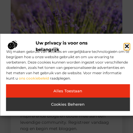
Uw privacy is voor ons
belangrijk
Wij maken gebruik van cookies en vergelijkbare technologieën om te
begrijpen hoe u onze website gebruikt en om uw ervaring te
verbeteren. Deze cookies kunnen worden ingezet voor verschillende
doeleinden, zoals het tonen van gepersonaliseerde advertenties en
het meten van het gebruik van de website. Voor meer informatie
kunt u
ons cookiebeleid
raadplegen.
Registreer nu
en word deel van ons
Alles Toestaan
platform!
Ben jij een gepassioneerde schrijver of een
nieuwsgierige lezer? Sluit je aan bij ons
Cookies Beheren
blogplatform en deel jouw verhalen, ontdek
inspirerende blogs en bouw mee aan een
levendige community. Registreer vandaag
nog en begin met bloggen.