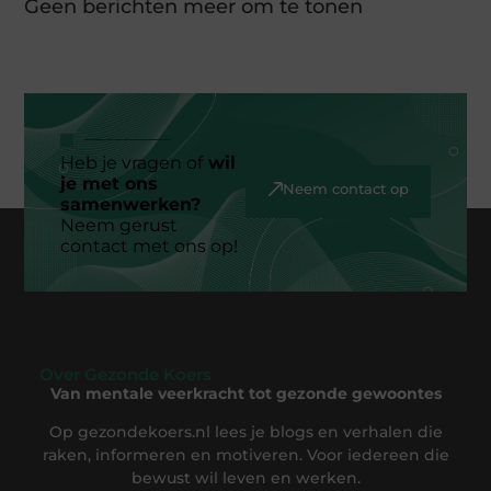
Geen berichten meer om te tonen
Heb je vragen of
wil
je met ons
Neem contact op
samenwerken?
Neem gerust
contact met ons op!
Over Gezonde Koers
Van mentale veerkracht tot gezonde gewoontes
Op gezondekoers.nl lees je blogs en verhalen die
raken, informeren en motiveren. Voor iedereen die
bewust wil leven en werken.