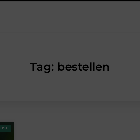
lavendelolie: een perfecte combinatie voor een aangename sfeer
Tag: bestellen
ELEN