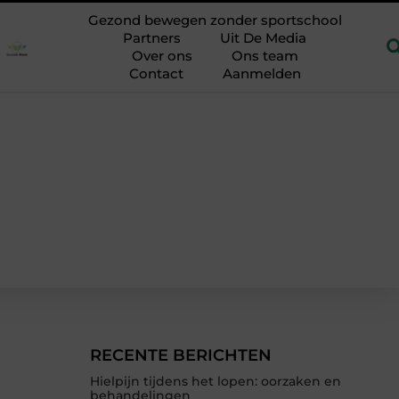
PRP-behandeling tegen haaruitval: je eigen lichaam als hulpmidd
Gezond bewegen zonder sportschool
Partners
Uit De Media
Over ons
Ons team
Contact
Aanmelden
RECENTE BERICHTEN
Hielpijn tijdens het lopen: oorzaken en
behandelingen