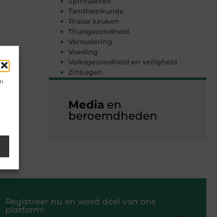
Spiritualiteit
Tandheelkunde
Thaise keuken
Thuisgezondheid
Veroudering
Voeding
Volksgezondheid en veiligheid
Zintuigen
en
Media
en
beroemdheden
Registreer nu en word deel van ons
platform!