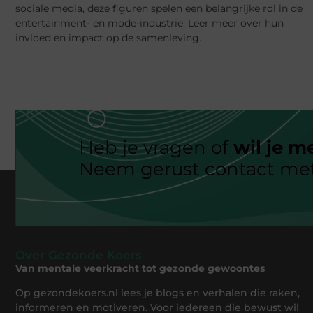
sociale media, deze figuren spelen een belangrijke rol in de
entertainment- en mode-industrie. Leer meer over hun
invloed en impact op de samenleving.
Heb je vragen of
wil je m
Neem gerust contact met
Over Gezonde Koers
Van mentale veerkracht tot gezonde gewoontes
Op gezondekoers.nl lees je blogs en verhalen die raken,
informeren en motiveren. Voor iedereen die bewust wil