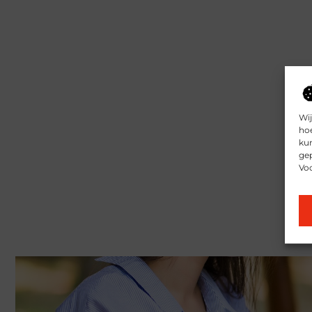
Wij
hoe
kun
gep
Vo