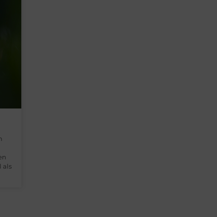
n
den
 als