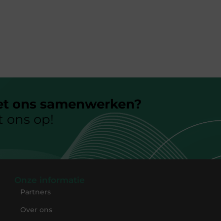
et ons samenwerken?
 ons op!
Onze informatie
Partners
Over ons