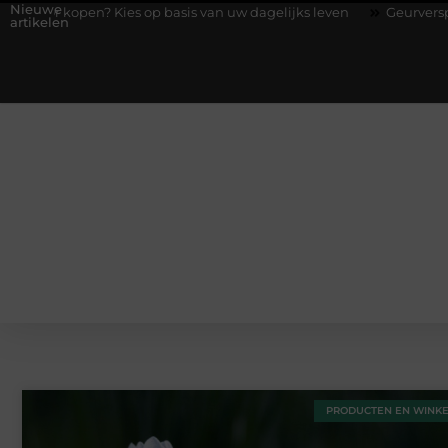
Nieuwe
kopen? Kies op basis van uw dagelijks leven
Geurverspreider en 
artikelen
PRODUCTEN EN WINK