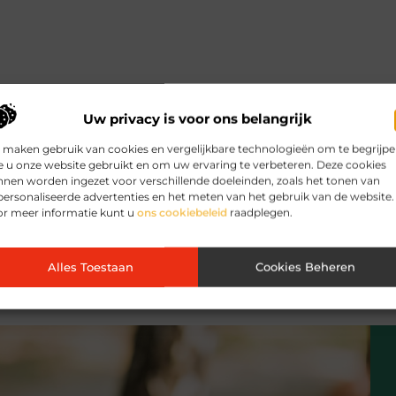
Uw privacy is voor ons belangrijk
 maken gebruik van cookies en vergelijkbare technologieën om te begrijp
 u onze website gebruikt en om uw ervaring te verbeteren. Deze cookies
nen worden ingezet voor verschillende doeleinden, zoals het tonen van
ersonaliseerde advertenties en het meten van het gebruik van de website.
or meer informatie kunt u
ons cookiebeleid
raadplegen.
Alles Toestaan
Cookies Beheren