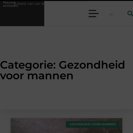
Nieuwe
basis van uw dagelijks leven
Geurverspreider en lavendelolie: een pe
artikelen
Categorie: Gezondheid
voor mannen
GEZONDHEID VOOR MANNEN