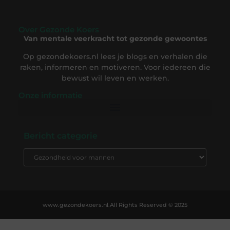
Over Gezonde Koers
Van mentale veerkracht tot gezonde gewoontes
Op gezondekoers.nl lees je blogs en verhalen die
raken, informeren en motiveren. Voor iedereen die
bewust wil leven en werken.
Onze informatie
Backlink Kopen: De Complete Gids om Slim te Investeren in SEO-Succes
Geld Verdienen op Internet: Ontdek Hoe Jij Online Inkomsten Kunt Opbouwen
Bericht categorie
www.gezondekoers.nl.
All Rights Reserved © 2025