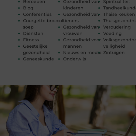
Beroepen
Gezondheid van
Spiritualiteit
Blog
kinderen
Tandheelkund
Conferenties
Gezondheid van
Thaise keuken
Courgette broccoli
tieners
Thuisgezondh
soep
Gezondheid van
Veroudering
Diensten
vrouwen
Voeding
Fitness
Gezondheid voor
Volksgezondhe
Geestelijke
mannen
veiligheid
gezondheid
Nieuws en media
Zintuigen
Geneeskunde
Onderwijs