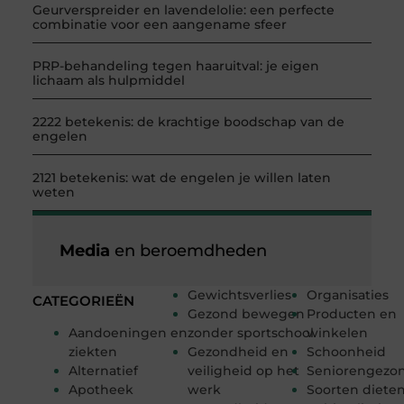
Geurverspreider en lavendelolie: een perfecte
combinatie voor een aangename sfeer
PRP-behandeling tegen haaruitval: je eigen
lichaam als hulpmiddel
2222 betekenis: de krachtige boodschap van de
engelen
2121 betekenis: wat de engelen je willen laten
weten
Media
en beroemdheden
Gewichtsverlies
Organisaties
CATEGORIEËN
Gezond bewegen
Producten en
Aandoeningen en
zonder sportschool
winkelen
ziekten
Gezondheid en
Schoonheid
Alternatief
veiligheid op het
Seniorengezo
Apotheek
werk
Soorten diete