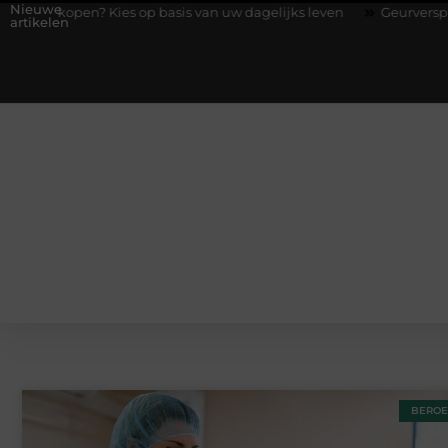
Nieuwe
open? Kies op basis van uw dagelijks leven
Geurverspreider en l
artikelen
BEROE