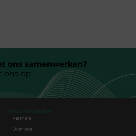
et ons samenwerken?
 ons op!
Onze informatie
Partners
Over ons