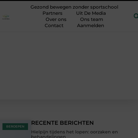
PRP-behandeling tegen haaruitval: je eigen lichaam als hulpmidde
Gezond bewegen zonder sportschool
Partners
Uit De Media
Over ons
Ons team
Contact
Aanmelden
RECENTE BERICHTEN
BEROEPEN
Hielpijn tijdens het lopen: oorzaken en
behandelingen