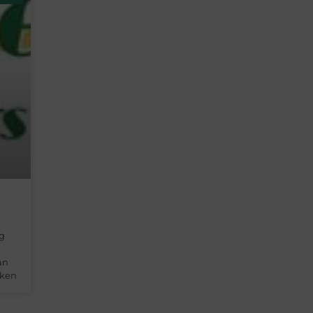
ig
an
aken