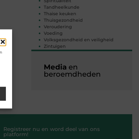
Spiritualiteit
Tandheelkunde
Thaise keuken
Thuisgezondheid
Veroudering
Voeding
Volksgezondheid en veiligheid
Zintuigen
en
Media
en
beroemdheden
Registreer nu en word deel van ons
platform!