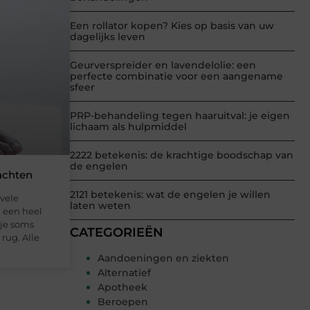
Een rollator kopen? Kies op basis van uw
dagelijks leven
Geurverspreider en lavendelolie: een
perfecte combinatie voor een aangename
sfeer
PRP-behandeling tegen haaruitval: je eigen
lichaam als hulpmiddel
2222 betekenis: de krachtige boodschap van
de engelen
lachten
2121 betekenis: wat de engelen je willen
 vele
laten weten
n een heel
 je soms
CATEGORIEËN
rug. Alle
Aandoeningen en ziekten
Alternatief
Apotheek
Beroepen