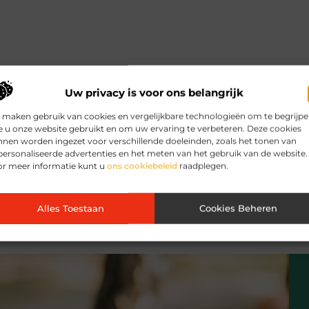
Uw privacy is voor ons belangrijk
 maken gebruik van cookies en vergelijkbare technologieën om te begrijp
 u onze website gebruikt en om uw ervaring te verbeteren. Deze cookies
nen worden ingezet voor verschillende doeleinden, zoals het tonen van
ersonaliseerde advertenties en het meten van het gebruik van de website.
or meer informatie kunt u
ons cookiebeleid
raadplegen.
Alles Toestaan
Cookies Beheren