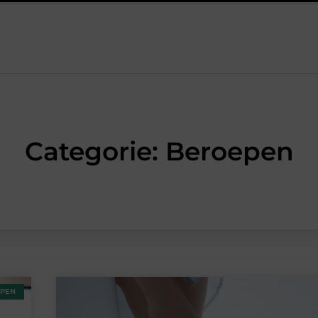
avendelolie: een perfecte combinatie voor een aangename sfeer
Categorie: Beroepen
PEN