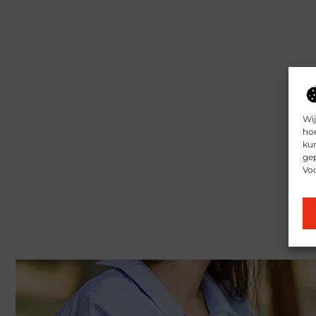
Wij
hoe
kun
gep
Vo