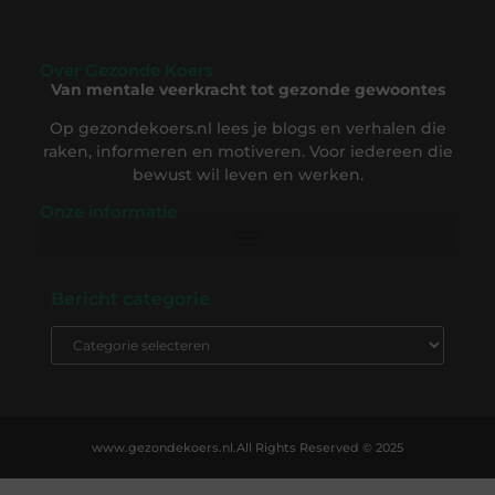
Over Gezonde Koers
Van mentale veerkracht tot gezonde gewoontes
Op gezondekoers.nl lees je blogs en verhalen die
raken, informeren en motiveren. Voor iedereen die
bewust wil leven en werken.
Onze informatie
Backlink Kopen: De Complete Gids om Slim te Investeren in SEO-Succes
Geld Verdienen op Internet: Ontdek Hoe Jij Online Inkomsten Kunt Opbouwen
Bericht categorie
www.gezondekoers.nl.
All Rights Reserved © 2025