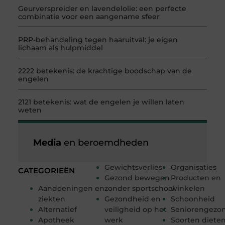
Geurverspreider en lavendelolie: een perfecte
combinatie voor een aangename sfeer
PRP-behandeling tegen haaruitval: je eigen
lichaam als hulpmiddel
2222 betekenis: de krachtige boodschap van de
engelen
2121 betekenis: wat de engelen je willen laten
weten
Media
en beroemdheden
Gewichtsverlies
Organisaties
CATEGORIEËN
Gezond bewegen
Producten en
Aandoeningen en
zonder sportschool
winkelen
ziekten
Gezondheid en
Schoonheid
Alternatief
veiligheid op het
Seniorengezo
Apotheek
werk
Soorten diete