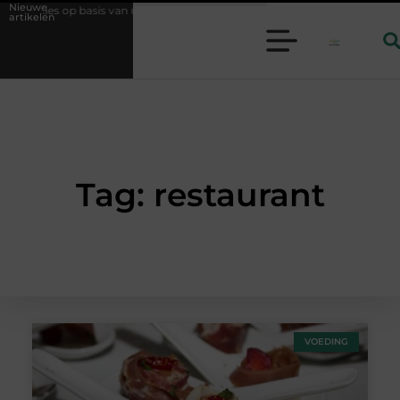
Nieuwe
en? Kies op basis van uw dagelijks leven
Geurverspreider en lavendelo
artikelen
Tag: restaurant
VOEDING