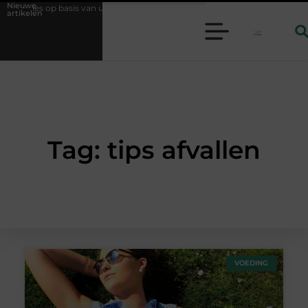
Nieuwe
n? Kies op basis van uw dagelijks leven
Geurverspreider en lavendelo
artikelen
Tag: tips afvallen
VOEDING