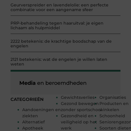
Geurverspreider en lavendelolie: een perfecte
combinatie voor een aangename sfeer
PRP-behandeling tegen haaruitval: je eigen
lichaam als hulpmiddel
2222 betekenis: de krachtige boodschap van de
engelen
2121 betekenis: wat de engelen je willen laten
weten
Media
en beroemdheden
Gewichtsverlies
Organisaties
CATEGORIEËN
Gezond bewegen
Producten en
Aandoeningen en
zonder sportschool
winkelen
ziekten
Gezondheid en
Schoonheid
Alternatief
veiligheid op het
Seniorengezo
Apotheek
werk
Soorten diete