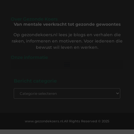
Over Gezonde Koers
Van mentale veerkracht tot gezonde gewoontes
Op gezondekoers.nl lees je blogs en verhalen die
raken, informeren en motiveren. Voor iedereen die
bewust wil leven en werken.
Onze informatie
Backlink Kopen: De Complete Gids om Slim te Investeren in SEO-Succes
Geld Verdienen op Internet: Ontdek Hoe Jij Online Inkomsten Kunt Opbouwen
Bericht categorie
www.gezondekoers.nl.
All Rights Reserved © 2025